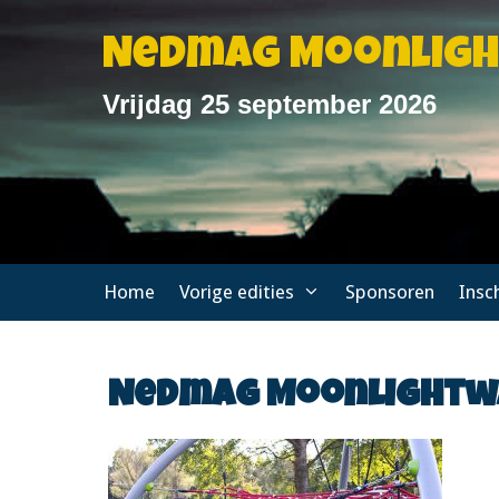
Ga
naar
Nedmag Moonlig
de
inhoud
Vrijdag 25 september 2026
Home
Vorige edities
Sponsoren
Insc
Nedmag Moonlightwal