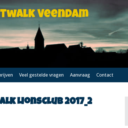
htwalk Veendam
hrijven
Veel gestelde vragen
Aanvraag
Contact
k Lionsclub 2017_2