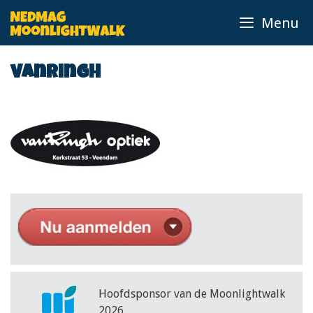
Ga
Menu
naar
de
inhoud
vanringh
Hoofdsponsor van de Moonlightwalk
2026.