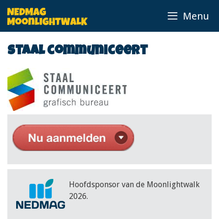
Ga
Menu
naar
de
inhoud
staal communiceert
Hoofdsponsor van de Moonlightwalk
2026.