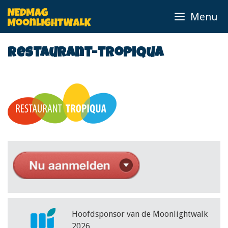
Ga
Menu
naar
de
inhoud
restaurant-tropiqua
Hoofdsponsor van de Moonlightwalk
2026.