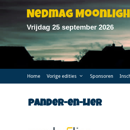
Ga
naar
Nedmag Moonlig
de
inhoud
Vrijdag 25 september 2026
Home
Vorige edities
Sponsoren
Insc
pander-en-lier