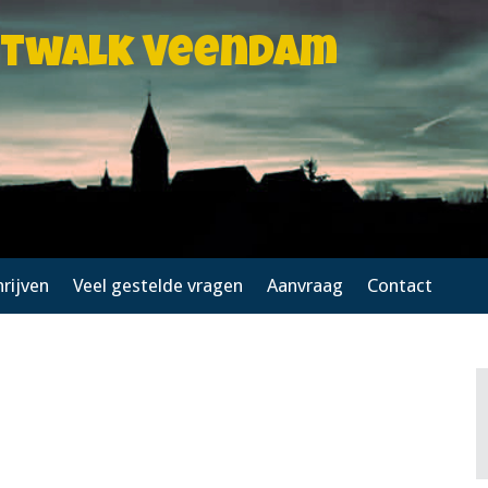
htwalk Veendam
hrijven
Veel gestelde vragen
Aanvraag
Contact