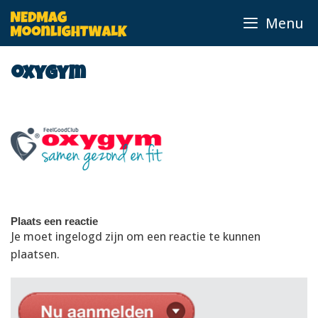
Ga
Menu
naar
de
inhoud
oxygym
Plaats een reactie
Je moet ingelogd zijn om een reactie te kunnen
plaatsen.