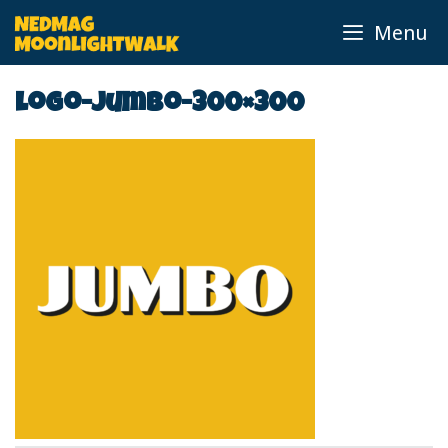
Ga
Menu
naar
de
inhoud
logo-jumbo-300×300