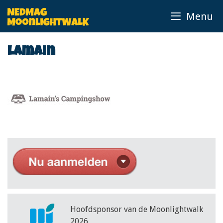
Ga
Menu
naar
de
inhoud
Lamain
Hoofdsponsor van de Moonlightwalk
2026.