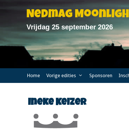
Ga
naar
Nedmag Moonlig
de
inhoud
Vrijdag 25 september 2026
Home
Vorige edities
Sponsoren
Insc
Ineke Keizer