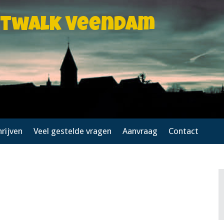
htwalk Veendam
hrijven
Veel gestelde vragen
Aanvraag
Contact